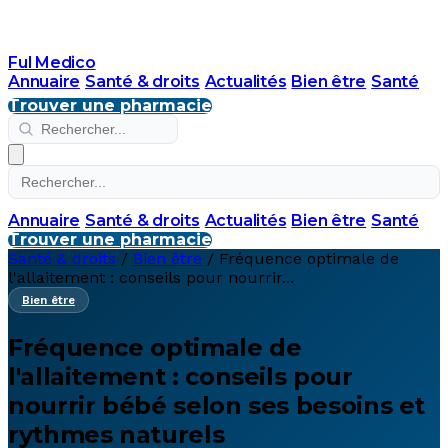
Ful Medico
Annuaire
Santé & droits
Actualités
Bien être
Santé
Trouver une pharmacie
Annuaire
Santé & droits
Actualités
Bien être
Santé
Trouver une pharmacie
Santé & droits
/
Bien être
/
Fréquence optimale de
l'allaitement : conseils pour nourrir...
Bien être
Fréquence optimale de
l'allaitement : conseils pour
nourrir bébé selon ses besoins et
rythmes naturels