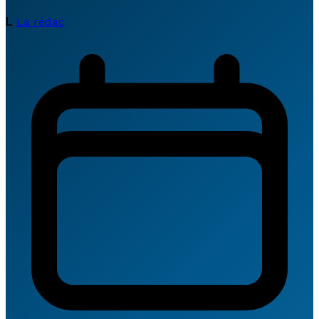
L
La rédac